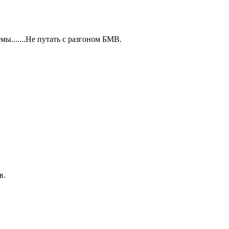
ы.......Не путать с разгоном БМВ.
в.