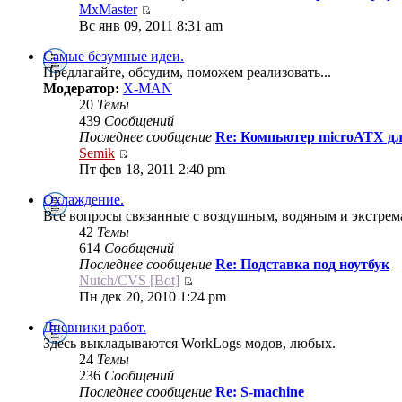
MxMaster
Вс янв 09, 2011 8:31 am
Самые безумные идеи.
Предлагайте, обсудим, поможем реализовать...
Модератор:
X-MAN
20
Темы
439
Сообщений
Последнее сообщение
Re: Компьютер microATX дл
Semik
Пт фев 18, 2011 2:40 pm
Охлаждение.
Все вопросы связанные с воздушным, водяным и экстре
42
Темы
614
Сообщений
Последнее сообщение
Re: Подставка под ноутбук
Nutch/CVS [Bot]
Пн дек 20, 2010 1:24 pm
Дневники работ.
Здесь выкладываются WorkLogs модов, любых.
24
Темы
236
Сообщений
Последнее сообщение
Re: S-machine