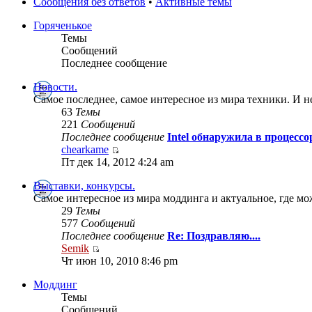
Сообщения без ответов
•
Активные темы
Горяченькое
Темы
Сообщений
Последнее сообщение
Новости.
Самое последнее, самое интересное из мира техники. И не
63
Темы
221
Сообщений
Последнее сообщение
Intel обнаружила в процесс
chearkame
Пт дек 14, 2012 4:24 am
Выставки, конкурсы.
Самое интересное из мира моддинга и актуальное, где мож
29
Темы
577
Сообщений
Последнее сообщение
Re: Поздравляю....
Semik
Чт июн 10, 2010 8:46 pm
Моддинг
Темы
Сообщений