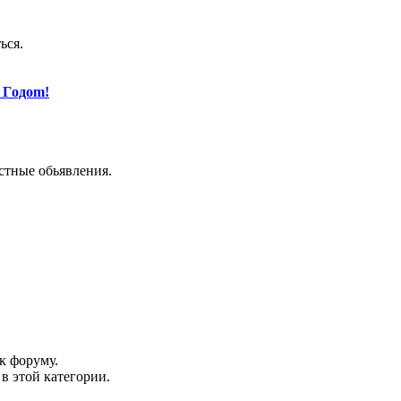
ься.
 Гoдom!
астные обьявления.
к форуму.
в этой категории.