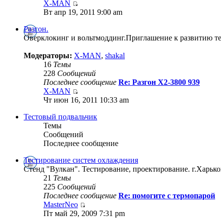
X-MAN
Вт апр 19, 2011 9:00 am
Разгон.
Оверклокинг и вольтмоддинг.Приглашение к развитию тем
Модераторы:
X-MAN
,
shakal
16
Темы
228
Сообщений
Последнее сообщение
Re: Разгон Х2-3800 939
X-MAN
Чт июн 16, 2011 10:33 am
Тестовый подвальчик
Темы
Сообщений
Последнее сообщение
Тестирование систем охлаждения
Стенд "Вулкан". Тестирование, проектирование. г.Харько
21
Темы
225
Сообщений
Последнее сообщение
Re: помогите с термопарой
MasterNeo
Пт май 29, 2009 7:31 pm