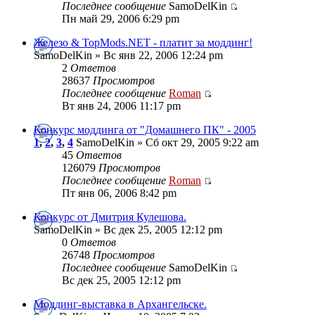
Последнее сообщение
SamoDelKin
Пн май 29, 2006 6:29 pm
Железо & TopMods.NET - платит за моддинг!
SamoDelKin » Вс янв 22, 2006 12:24 pm
2
Ответов
28637
Просмотров
Последнее сообщение
Roman
Вт янв 24, 2006 11:17 pm
Конкурс моддинга от "Домашнего ПК" - 2005
1
,
2
,
3
,
4
SamoDelKin » Сб окт 29, 2005 9:22 am
45
Ответов
126079
Просмотров
Последнее сообщение
Roman
Пт янв 06, 2006 8:42 pm
Конкурс от Дмитрия Кулешова.
SamoDelKin » Вс дек 25, 2005 12:12 pm
0
Ответов
26748
Просмотров
Последнее сообщение
SamoDelKin
Вс дек 25, 2005 12:12 pm
Моддинг-выставка в Архангельске.