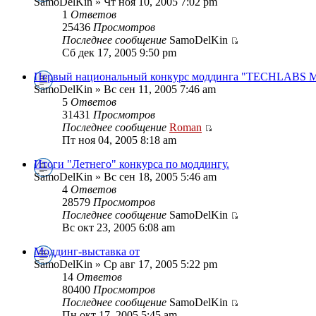
SamoDelKin » Чт ноя 10, 2005 7:02 pm
1
Ответов
25436
Просмотров
Последнее сообщение
SamoDelKin
Сб дек 17, 2005 9:50 pm
Первый национальный конкурс моддинга "TECHLABS 
SamoDelKin » Вс сен 11, 2005 7:46 am
5
Ответов
31431
Просмотров
Последнее сообщение
Roman
Пт ноя 04, 2005 8:18 am
Итоги "Летнего" конкурса по моддингу.
SamoDelKin » Вс сен 18, 2005 5:46 am
4
Ответов
28579
Просмотров
Последнее сообщение
SamoDelKin
Вс окт 23, 2005 6:08 am
Моддинг-выставка от
SamoDelKin » Ср авг 17, 2005 5:22 pm
14
Ответов
80400
Просмотров
Последнее сообщение
SamoDelKin
Пн окт 17, 2005 5:45 am