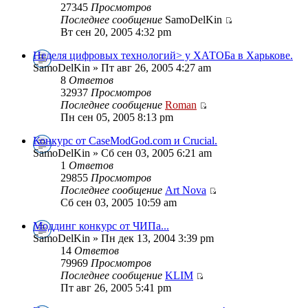
27345
Просмотров
Последнее сообщение
SamoDelKin
Вт сен 20, 2005 4:32 pm
Неделя цифровых технологий> у ХАТОБа в Харькове.
SamoDelKin » Пт авг 26, 2005 4:27 am
8
Ответов
32937
Просмотров
Последнее сообщение
Roman
Пн сен 05, 2005 8:13 pm
Конкурс от CaseModGod.com и Crucial.
SamoDelKin » Сб сен 03, 2005 6:21 am
1
Ответов
29855
Просмотров
Последнее сообщение
Art Nova
Сб сен 03, 2005 10:59 am
Моддинг конкурс от ЧИПа...
SamoDelKin » Пн дек 13, 2004 3:39 pm
14
Ответов
79969
Просмотров
Последнее сообщение
KLIM
Пт авг 26, 2005 5:41 pm