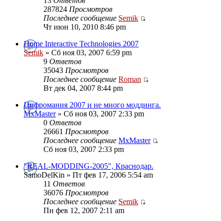
13
Ответов
287824
Просмотров
Последнее сообщение
Semik
Чт июн 10, 2010 8:46 pm
Home Interactive Technologies 2007
Semik
» Сб ноя 03, 2007 6:59 pm
9
Ответов
35043
Просмотров
Последнее сообщение
Roman
Вт дек 04, 2007 8:44 pm
Цифромания 2007 и не много моддинга.
MxMaster
» Сб ноя 03, 2007 2:33 pm
0
Ответов
26661
Просмотров
Последнее сообщение
MxMaster
Сб ноя 03, 2007 2:33 pm
"REAL-MODDING-2005", Краснодар.
SamoDelKin » Пт фев 17, 2006 5:54 am
11
Ответов
36076
Просмотров
Последнее сообщение
Semik
Пн фев 12, 2007 2:11 am