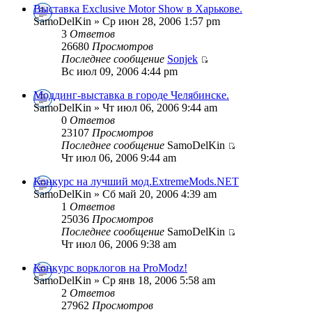
Выставка Exclusive Motor Show в Харькове.
SamoDelKin » Ср июн 28, 2006 1:57 pm
3
Ответов
26680
Просмотров
Последнее сообщение
Sonjek
Вс июл 09, 2006 4:44 pm
Моддинг-выставка в городе Челябинске.
SamoDelKin » Чт июл 06, 2006 9:44 am
0
Ответов
23107
Просмотров
Последнее сообщение
SamoDelKin
Чт июл 06, 2006 9:44 am
Конкурс на лучший мод.ExtremeMods.NET
SamoDelKin » Сб май 20, 2006 4:39 am
1
Ответов
25036
Просмотров
Последнее сообщение
SamoDelKin
Чт июл 06, 2006 9:38 am
Конкурс ворклогов на ProModz!
SamoDelKin » Ср янв 18, 2006 5:58 am
2
Ответов
27962
Просмотров