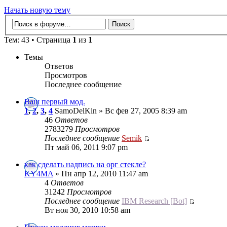
Начать новую тему
Тем: 43 • Страница
1
из
1
Темы
Ответов
Просмотров
Последнее сообщение
Ваш первый мод.
1
,
2
,
3
,
4
SamoDelKin » Вс фев 27, 2005 8:39 am
46
Ответов
2783279
Просмотров
Последнее сообщение
Semik
Пт май 06, 2011 9:07 pm
как сделать надпись на орг стекле?
KY4MA
» Пн апр 12, 2010 11:47 am
4
Ответов
31242
Просмотров
Последнее сообщение
IBM Research [Bot]
Вт ноя 30, 2010 10:58 am