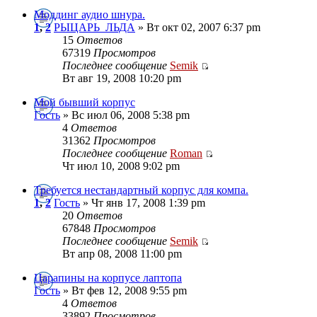
Моддинг аудио шнура.
1
,
2
РЫЦАРЬ_ЛЬДА
» Вт окт 02, 2007 6:37 pm
15
Ответов
67319
Просмотров
Последнее сообщение
Semik
Вт авг 19, 2008 10:20 pm
Мой бывший корпус
Гость
» Вс июл 06, 2008 5:38 pm
4
Ответов
31362
Просмотров
Последнее сообщение
Roman
Чт июл 10, 2008 9:02 pm
Требуется нестандартный корпус для компа.
1
,
2
Гость
» Чт янв 17, 2008 1:39 pm
20
Ответов
67848
Просмотров
Последнее сообщение
Semik
Вт апр 08, 2008 11:00 pm
Царапины на корпусе лаптопа
Гость
» Вт фев 12, 2008 9:55 pm
4
Ответов
33892
Просмотров