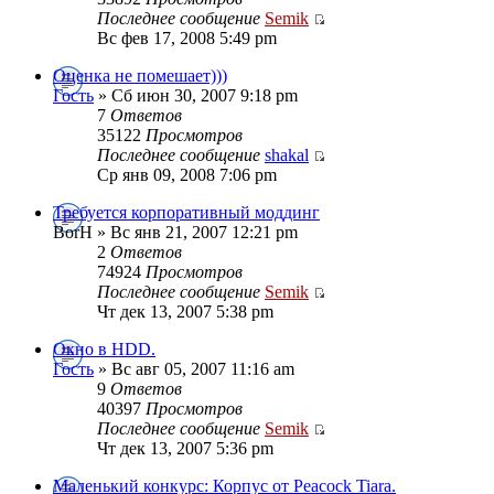
Последнее сообщение
Semik
Вс фев 17, 2008 5:49 pm
Оценка не помешает)))
Гость
» Сб июн 30, 2007 9:18 pm
7
Ответов
35122
Просмотров
Последнее сообщение
shakal
Ср янв 09, 2008 7:06 pm
Требуется корпоративный моддинг
BorH » Вс янв 21, 2007 12:21 pm
2
Ответов
74924
Просмотров
Последнее сообщение
Semik
Чт дек 13, 2007 5:38 pm
Окно в HDD.
Гость
» Вс авг 05, 2007 11:16 am
9
Ответов
40397
Просмотров
Последнее сообщение
Semik
Чт дек 13, 2007 5:36 pm
Маленький конкурс: Корпус от Peacock Tiara.