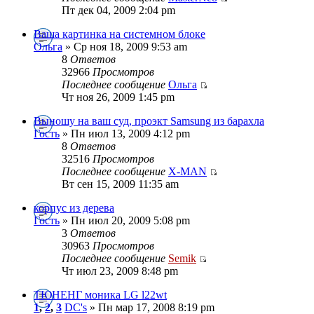
Пт дек 04, 2009 2:04 pm
Ваша картинка на системном блоке
Ольга
» Ср ноя 18, 2009 9:53 am
8
Ответов
32966
Просмотров
Последнее сообщение
Ольга
Чт ноя 26, 2009 1:45 pm
Выношу на ваш суд, проэкт Samsung из барахла
Гость
» Пн июл 13, 2009 4:12 pm
8
Ответов
32516
Просмотров
Последнее сообщение
X-MAN
Вт сен 15, 2009 11:35 am
корпус из дерева
Гость
» Пн июл 20, 2009 5:08 pm
3
Ответов
30963
Просмотров
Последнее сообщение
Semik
Чт июл 23, 2009 8:48 pm
ТЮНЕНГ моника LG l22wt
1
,
2
,
3
DC's
» Пн мар 17, 2008 8:19 pm