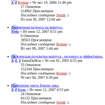
1
,
2
Roman
» Чт окт 19, 2006 11:40 pm
17
Ответов
114902
Просмотров
Последнее сообщение
Semik
Пт ноя 30, 2007 12:04 am
Фирменная надпись на корпусе.
Кряк
» Вт июн 12, 2007 6:51 pm
9
Ответов
39563
Просмотров
Последнее сообщение
Roman
Вт окт 09, 2007 1:44 am
Моддерская подсветка корпуса - недорого и эффективно.
1
,
2
,
3
SamoDelKin » Чт сен 01, 2005 6:55 pm
35
Ответов
152164
Просмотров
Последнее сообщение
Roman
Чт окт 04, 2007 6:39 pm
Изменение цвета Цапон лака.
1
,
2
Кряк
» Вт июн 12, 2007 6:53 pm
24
Ответов
81132
Просмотров
Последнее сообщение
Semik