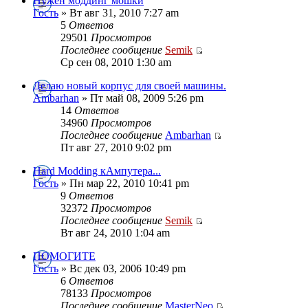
Нужен моддинг мошки
Гость
» Вт авг 31, 2010 7:27 am
5
Ответов
29501
Просмотров
Последнее сообщение
Semik
Ср сен 08, 2010 1:30 am
Делаю новый корпус для своей машины.
Ambarhan
» Пт май 08, 2009 5:26 pm
14
Ответов
34960
Просмотров
Последнее сообщение
Ambarhan
Пт авг 27, 2010 9:02 pm
Hard Modding кАмпутера...
Гость
» Пн мар 22, 2010 10:41 pm
9
Ответов
32372
Просмотров
Последнее сообщение
Semik
Вт авг 24, 2010 1:04 am
ПОМОГИТЕ
Гость
» Вс дек 03, 2006 10:49 pm
6
Ответов
78133
Просмотров
Последнее сообщение
MasterNeo