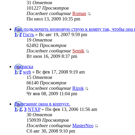
31
Ответов
101227
Просмотров
Последнее сообщение
Roman
Пн июл 13, 2009 10:35 pm
Как подключить неоновую струю к компу так, чтобы она 
1
,
2
Гость
» Вс авг 19, 2007 9:59 pm
19
Ответов
62492
Просмотров
Последнее сообщение
Semik
Вт июн 16, 2009 8:37 pm
покраска
1
,
2
web
» Вс фев 17, 2008 9:19 am
15
Ответов
66140
Просмотров
Последнее сообщение
Rizok
Чт янв 08, 2009 11:04 pm
Вырезание окна в корпусе.
1
,
2
,
3
NTXP
» Пн фев 13, 2006 11:56 am
30
Ответов
150939
Просмотров
Последнее сообщение
MasterNeo
Сб авг 30, 2008 9:10 pm