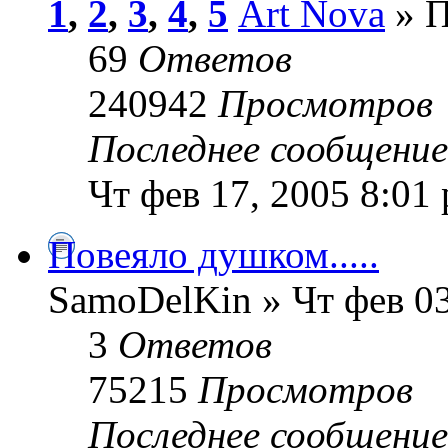
1
,
2
,
3
,
4
,
5
Art Nova
» П
69
Ответов
240942
Просмотров
Последнее сообщени
Чт фев 17, 2005 8:01
Повеяло душком.....
SamoDelKin » Чт фев 03
3
Ответов
75215
Просмотров
Последнее сообщени