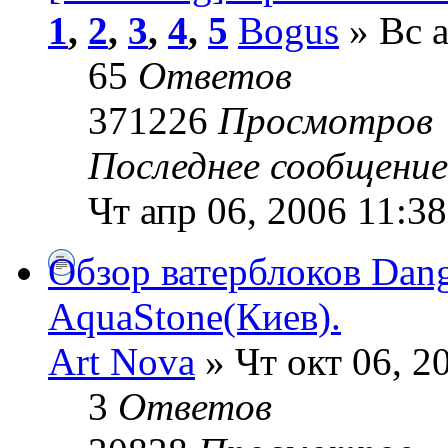
1
,
2
,
3
,
4
,
5
Bogus
» Вс а
65
Ответов
371226
Просмотров
Последнее сообщени
Чт апр 06, 2006 11:3
Обзор ватерблоков Dang
AquaStone(Киев).
Art Nova
» Чт окт 06, 2
3
Ответов