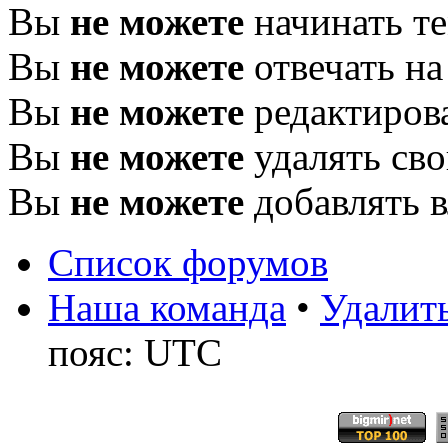
Вы
не можете
начинать т
Вы
не можете
отвечать н
Вы
не можете
редактиров
Вы
не можете
удалять св
Вы
не можете
добавлять 
Список форумов
Наша команда
•
Удалить
пояс: UTC