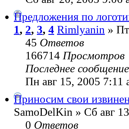
Предложения по логоти
1
,
2
,
3
,
4
Rimlyanin
» Пт
45
Ответов
166714
Просмотров
Последнее сообщени
Пн авг 15, 2005 7:11
Приносим свои извинен
SamoDelKin » Сб авг 13
0
Ответов