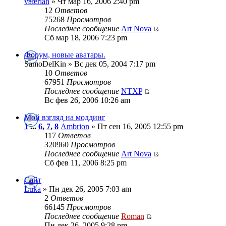
valerian
» Чт мар 16, 2006 2:40 pm
12
Ответов
75268
Просмотров
Последнее сообщение
Art Nova
Сб мар 18, 2006 7:23 pm
Форум, новые аватары.
SamoDelKin » Вс дек 05, 2004 7:17 pm
10
Ответов
67951
Просмотров
Последнее сообщение
NTXP
Вс фев 26, 2006 10:26 am
Мой взгляд на моддинг
1
...
6
,
7
,
8
Ambrion
» Пт сен 16, 2005 12:55 pm
117
Ответов
320960
Просмотров
Последнее сообщение
Art Nova
Сб фев 11, 2006 8:25 pm
Сайт
Luka
» Пн дек 26, 2005 7:03 am
2
Ответов
66145
Просмотров
Последнее сообщение
Roman
Пн дек 26, 2005 9:28 pm