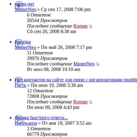
мини-чат
MasterNeo
» Ср сен 17, 2008 7:06 pm
6
Ответов
26544
Просмотров
Последнее сообщение
Roman
Сб сен 20, 2008 8:38 am
Кнопка
MasterNeo
» Пн май 26, 2008 7:17 pm
11
Ответов
29970
Просмотров
Последнее сообщение
MasterNeo
Вт июл 08, 2008 10:10 am
Нет контактов на сайте для связи с организаторами moddi
Гость
» Пн июн 19, 2006 5:38 am
12
Ответов
72808
Просмотров
Последнее сообщение
Roman
Пн июн 09, 2008 4:43 pm
Форма быстрого ответа...
Hardwarest
» Пт янв 19, 2007 3:52 am
2
Ответов
66779
Просмотров