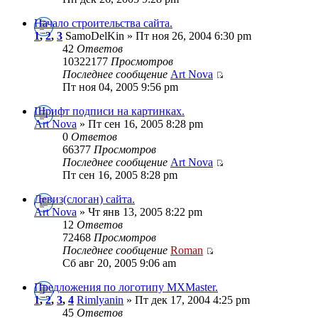
Начало строительства сайта.
1
,
2
,
3
SamoDelKin » Пт ноя 26, 2004 6:30 pm
42
Ответов
10322177
Просмотров
Последнее сообщение
Art Nova
Пт ноя 04, 2005 9:56 pm
Шрифт подписи на картинках.
Art Nova
» Пт сен 16, 2005 8:28 pm
0
Ответов
66377
Просмотров
Последнее сообщение
Art Nova
Пт сен 16, 2005 8:28 pm
Девиз(слоган) сайта.
Art Nova
» Чт янв 13, 2005 8:22 pm
12
Ответов
72468
Просмотров
Последнее сообщение
Roman
Сб авг 20, 2005 9:06 am
Предложения по логотипу МХМaster.
1
,
2
,
3
,
4
Rimlyanin
» Пт дек 17, 2004 4:25 pm
45
Ответов