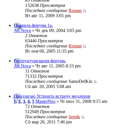
43
Ответов
152638
Просмотров
Последнее сообщение
Roman
Вт авг 11, 2009 3:05 pm
Правила форума 1а.
Art Nova
» Чт дек 09, 2004 3:05 pm
2
Ответов
63446
Просмотров
Последнее сообщение
Roman
Вс ноя 06, 2005 11:35 pm
Реструктуризация форума.
Art Nova
» Чт авг 11, 2005 8:33 pm
11
Ответов
71332
Просмотров
Последнее сообщение
SamoDelKin
Сб авг 20, 2005 5:08 am
Предлагаю Устроить встречу моддеров
1
,
2
,
3
,
4
,
5
MasterNeo
» Чт июл 31, 2008 9:15 am
72
Ответов
512949
Просмотров
Последнее сообщение
Semik
Сб мар 26, 2011 7:46 pm