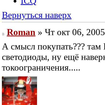
ICQ
Вернуться наверх
Roman
» Чт окт 06, 200
А смысл покупать??? там
светодиоды, ну ещё навер
токоограничения.....