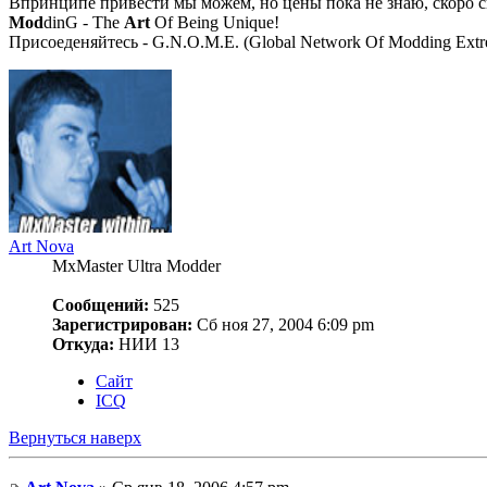
Впринципе привести мы можем, но цены пока не знаю, скоро с
Mod
dinG - The
Art
Of Being Unique!
Присоеденяйтесь - G.N.O.M.E. (Global Network Of Modding Extre
Art Nova
MxMaster Ultra Modder
Сообщений:
525
Зарегистрирован:
Сб ноя 27, 2004 6:09 pm
Откуда:
НИИ 13
Сайт
ICQ
Вернуться наверх