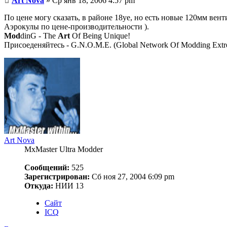
Art Nova
» Ср янв 18, 2006 4:57 pm
По цене могу сказать, в районе 18уе, но есть новые 120мм вент
Аэрокулы по цене-производительности ).
Mod
dinG - The
Art
Of Being Unique!
Присоеденяйтесь - G.N.O.M.E. (Global Network Of Modding Extre
Art Nova
MxMaster Ultra Modder
Сообщений:
525
Зарегистрирован:
Сб ноя 27, 2004 6:09 pm
Откуда:
НИИ 13
Сайт
ICQ