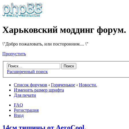
Харьковский моддинг форум.
\"Добро пожаловать, или посторонним.... \"
Пропустить
Расширенный поиск
Список форумов
‹
Горяченькое
‹
Новости.
Изменить размер шрифта
Для печати
FAQ
Регистрация
Вход
14см тишины от AeroCool.