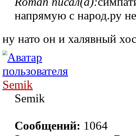
Roman писал(а):
симпат
напрямую с народ.ру н
ну нато он и халявный хо
Semik
Semik
Сообщений:
1064