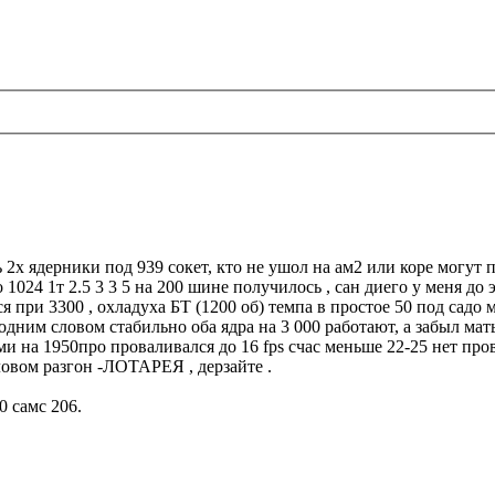
х ядерники под 939 сокет, кто не ушол на ам2 или коре могут пр
 1024 1т 2.5 3 3 5 на 200 шине получилось , сан диего у меня до 
я при 3300 , охладуха БТ (1200 об) темпа в простое 50 под садо м
дним словом стабильно оба ядра на 3 000 работают, а забыл мать
ми на 1950про проваливался до 16 fps счас меньше 22-25 нет пров
ловом разгон -ЛОТАРЕЯ , дерзайте .
 самс 206.