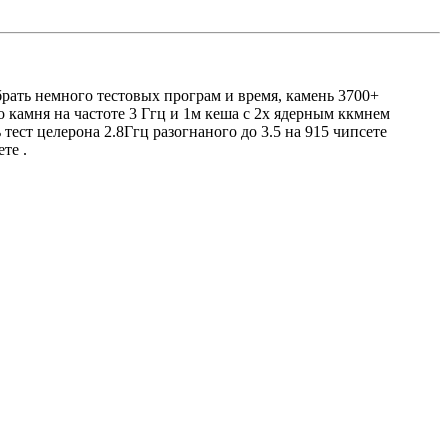
обрать немного тестовых програм и время, камень 3700+
о камня на частоте 3 Ггц и 1м кеша с 2х ядерным ккмнем
 тест целерона 2.8Ггц разогнаного до 3.5 на 915 чипсете
те .