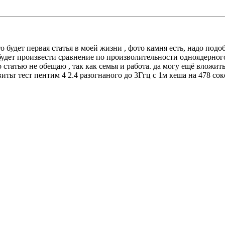
о будет первая статья в моей жизни , фото камня есть, надо под
 будет произвести сравнение по произволительности одноядерног
о статью не обещаю , так как семья и работа. да могу ещё вложить
тьт тест пентим 4 2.4 разогнаного до 3Ггц с 1м кеша на 478 соке