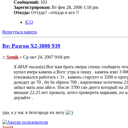
Сообщений:
103
Зарегистрирован:
Вт фев 28, 2006 1:18 pm
Откуда:
Оттуда? --откуда и все !!
ICQ
Вернуться наверх
Re: Разгон Х2-3800 939
Semik
» Ср окт 24, 2007 9:04 pm
X-MAN писал(а):
Вот вам брать оверы спешу сообщить что 
купил вчера камень а Вотс утра и пишу . камень взял 3 000
отказывался работать с 1т , камень стартует и 3200 и прог
доходит до 70 , бп fsr elipson 700 , кирпичики испечены 
забыл мать asus a8n-e. После 3700 сан диего который на 2
меньше 22-25 нет провалу, хотел проверить марками, но к
дерзайте .
ура, а у нас в белгороде их нету
Semik