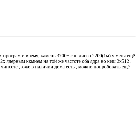
х програм и время, камень 3700+ сан диего 2200(1м) у меня ещё
2х ядерным ккмнем на той же частоте оба ядра но кеш 2х512 .
5 чипсете ,тоже в наличии дома есть , можно попробовать ещё