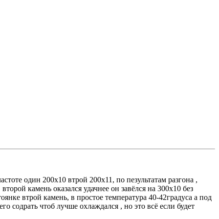
астоте один 200х10 втрой 200х11, по пезультатам разгона ,
 второй камень оказался удачнее он завёлся на 300х10 без
тоянке втрой камень, в простое температура 40-42градуса а под
го содрать чтоб лучше охлаждался , но это всё если будет