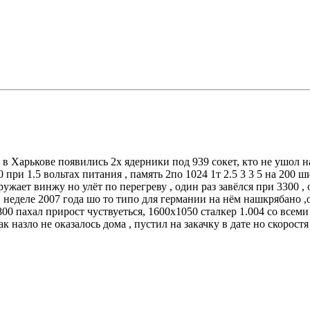
в Харькове появились 2х ядерники под 939 сокет, кто не ушол на
 при 1.5 вольтах питания , память 2по 1024 1т 2.5 3 3 5 на 200 ш
ружает винжу но улёт по перегреву , один раз завёлся при 3300 ,
21 неделе 2007 года шо то типо для германии на нём нашкрябано ,
800 пахал прирост чуствуеться, 1600х1050 сталкер 1.004 со всеми
ак назло не оказалось дома , пустил на закачку в дате но скоро