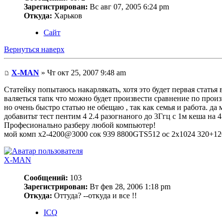
Зарегистрирован:
Вс авг 07, 2005 6:24 pm
Откуда:
Харьков
Сайт
Вернуться наверх
X-MAN
» Чт окт 25, 2007 9:48 am
Статейку попытаюсь накарлякать, хотя это будет первая статья 
валяеться тапк что можно будет произвести сравнение по произ
но очень быстро статью не обещаю , так как семья и работа. да
добавитьт тест пентим 4 2.4 разогнаного до 3Ггц с 1м кеша на 4
Професионально разберу любой компьютер!
мой комп х2-4200@3000 сок 939 8800GTS512 oc 2x1024 320+120
X-MAN
Сообщений:
103
Зарегистрирован:
Вт фев 28, 2006 1:18 pm
Откуда:
Оттуда? --откуда и все !!
ICQ