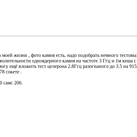
в моей жизни , фото камня есть, надо подобрать немного тестовы
волительности одноядерного камня на частоте 3 Ггц и 1м кеша с 
 могу ещё вложить тест целерона 2.8Ггц разогнаного до 3.5 на 91
78 сокете .
 самс 206.