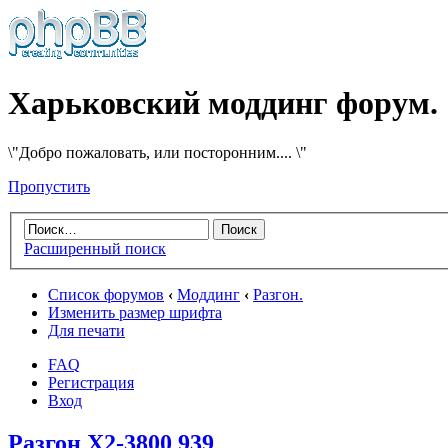
Харьковский моддинг форум.
\"Добро пожаловать, или посторонним.... \"
Пропустить
Расширенный поиск
Список форумов
‹
Моддинг
‹
Разгон.
Изменить размер шрифта
Для печати
FAQ
Регистрация
Вход
Разгон Х2-3800 939