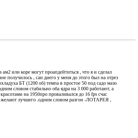
 ам2 или коре могут проапдейтиться , что я и сделал
ине получилось , сан диего у меня до этого был на отрез
 охладуха БТ (1200 об) темпа в простое 50 под садо мазо
одним словом стабильно оба ядра на 3 000 работают, а
 красотами на 1950про проваливался до 16 fps счас
стя желают лучшего .одним словом разгон -ЛОТАРЕЯ ,