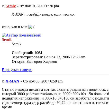
Semik
» Чт ноя 01, 2007 6:20 pm
X-MAN писал(а):
некогда, если честно.
ясно, как и мне
Semik
Semik
Сообщений:
1064
Зарегистрирован:
Вс ноя 12, 2006 12:50 am
Откуда:
Белгород-Харьков
Вернуться наверх
X-MAN
» Сб ноя 03, 2007 6:59 am
Статью некогда писать а вот так сказать результами поделюсь, 
который 3800 работал стабильно на 3000=300х10х1.5в больше был
поднятия напряжения , и 300х10.5=3150 он заработал с поднятия
садо температура ядер растёт до 70-72 по показаниям датчика и
время