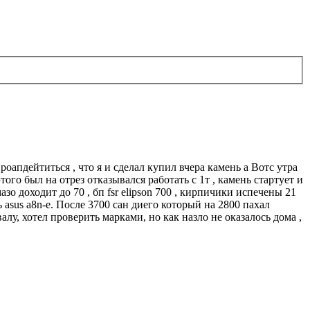
оапдейтиться , что я и сделал купил вчера камень а Вотс утра
этого был на отрез отказывался работать с 1т , камень стартует и
азо доходит до 70 , бп fsr elipson 700 , кирпичики испечены 21
 asus a8n-e. После 3700 сан диего который на 2800 пахал
алу, хотел проверить марками, но как назло не оказалось дома ,