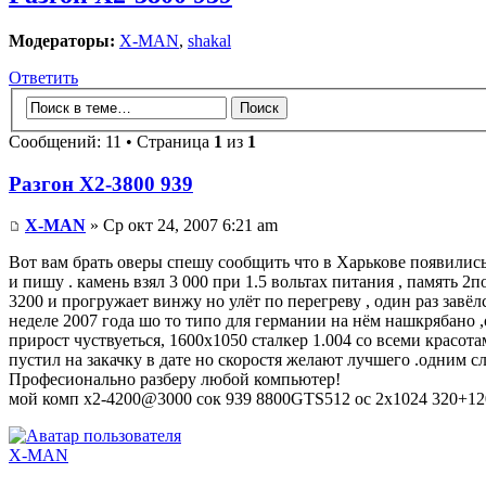
Модераторы:
X-MAN
,
shakal
Ответить
Сообщений: 11 • Страница
1
из
1
Разгон Х2-3800 939
X-MAN
» Ср окт 24, 2007 6:21 am
Вот вам брать оверы спешу сообщить что в Харькове появились 2
и пишу . камень взял 3 000 при 1.5 вольтах питания , память 2по
3200 и прогружает винжу но улёт по перегреву , один раз завёлс
неделе 2007 года шо то типо для германии на нём нашкрябано ,о
прирост чуствуеться, 1600х1050 сталкер 1.004 со всеми красота
пустил на закачку в дате но скоростя желают лучшего .одним с
Професионально разберу любой компьютер!
мой комп х2-4200@3000 сок 939 8800GTS512 oc 2x1024 320+120
X-MAN