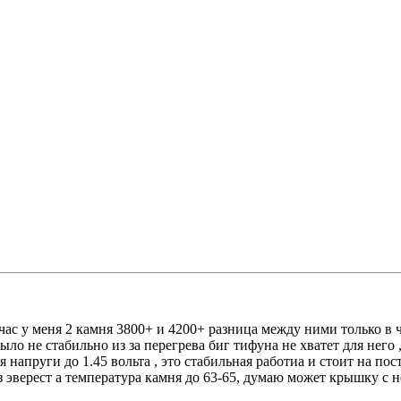
счас у меня 2 камня 3800+ и 4200+ разница между ними только в ч
о не стабильно из за перегрева биг тифуна не хватет для него ,
 напруги до 1.45 вольта , это стабильная работиа и стоит на пос
з эверест а температура камня до 63-65, думаю может крышку с не