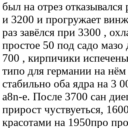
был на отрез отказывался р
и 3200 и прогружает винжу
раз завёлся при 3300 , ох
простое 50 под садо мазо д
700 , кирпичики испечены
типо для германии на нё
стабильно оба ядра на 3 0
a8n-e. После 3700 сан дие
прирост чуствуеться, 160
красотами на 1950про пров