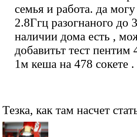
семья и работа. да мог
2.8Ггц разогнаного до 3
наличии дома есть , м
добавитьт тест пентим 4
1м кеша на 478 сокете .
Тезка, как там насчет стат