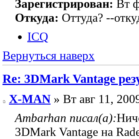
Зарегистрирован:
Вт ф
Откуда:
Оттуда? --откуд
ICQ
Вернуться наверх
Re: 3DMark Vantage рез
X-MAN
» Вт авг 11, 200
Ambarhan писал(а):
Нич
3DMark Vantage на Ra