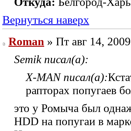
Откуда:
Белгород-Харь
Вернуться наверх
Roman
» Пт авг 14, 200
Semik писал(а):
X-MAN писал(а):
Кста
рапторах попугаев б
это у Ромыча был однаж
HDD на попугаи в марке