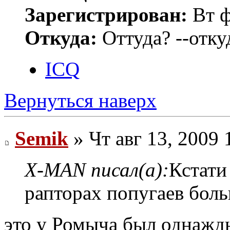
Зарегистрирован:
Вт ф
Откуда:
Оттуда? --откуд
ICQ
Вернуться наверх
Semik
» Чт авг 13, 2009 
X-MAN писал(а):
Кстати 
рапторах попугаев бол
это у Ромыча был однажд