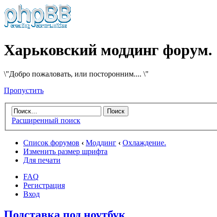
Харьковский моддинг форум.
\"Добро пожаловать, или посторонним.... \"
Пропустить
Расширенный поиск
Список форумов
‹
Моддинг
‹
Охлаждение.
Изменить размер шрифта
Для печати
FAQ
Регистрация
Вход
Подставка под ноутбук