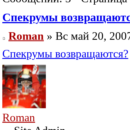
Спекрумы возвращают
Roman
» Вс май 20, 200
Спекрумы возвращаются?
Roman