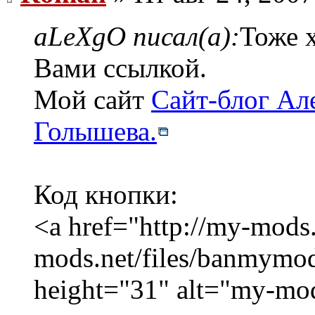
aLeXgO писал(а):
Тоже 
Вами ссылкой.
Мой сайт
Сайт-блог Ал
Голышева.
Код кнопки:
<a href="http://my-mods
mods.net/files/banmymo
height="31" alt="my-mod