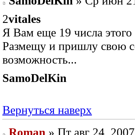
SamoDelKin
» Ср июн 21
2
vitales
Я Вам еще 19 числа этого 
Размещу и пришлу свою сс
возможность...
SamoDelKin
Вернуться наверх
Roman
» Пт авг 24, 200