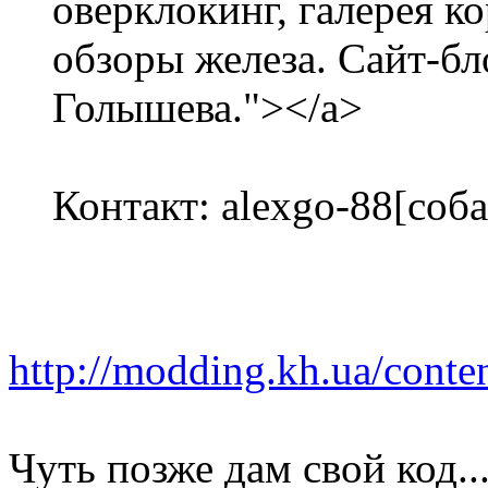
оверклокинг, галерея ко
обзоры железа. Сайт-б
Голышева."></a>
Контакт: alexgo-88[соба
http://modding.kh.ua/conte
Чуть позже дам свой код..