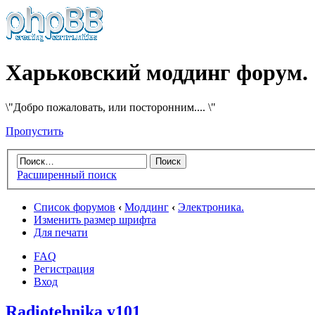
Харьковский моддинг форум.
\"Добро пожаловать, или посторонним.... \"
Пропустить
Расширенный поиск
Список форумов
‹
Моддинг
‹
Электроника.
Изменить размер шрифта
Для печати
FAQ
Регистрация
Вход
Radiotehnika у101