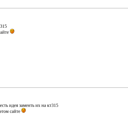
т315
сайте
 есть идея заменть их на кт315
 этом сайте