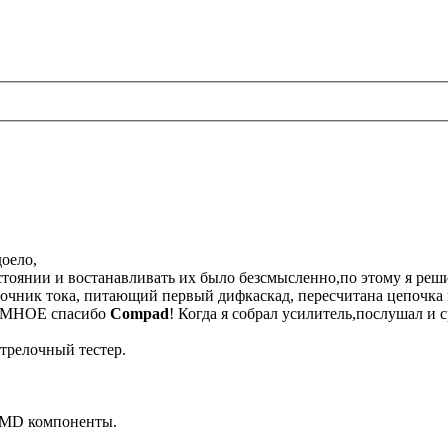
доело,
стоянии и востанавливать их было безсмысленно,по этому я реш
точник тока, питающий первый дифкаскад, пересчитана цепочка 
РОМНОЕ спасибо
Compad
! Когда я собрал усилитель,послушал и 
стрелочный тестер.
 SMD компоненты.