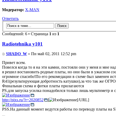
Модератор:
X-MAN
Ответить
Сообщений: 6 • Страница
1
из
1
Radiotehnika у101
SHADO_W
» Пн май 02, 2011 12:52 pm
Привет всем.
Повелся когда то я на эти камни, постояли они у меня и мне на
я решил востановить родные платы, но они были в ужасном со
огромное спасибо!По его рекомедации в схеме был заменен ис
R41(результирующая добротность катушки),за что так же ОГ
Финальная схема и фотки платы прилагаются
PS.для запуска усилка понадобился только лишь мультиметр и 
http://pixs.ru/?r=2020852
]
[/URL]
PSS.На данный момент ведутся работы по переводу платы на