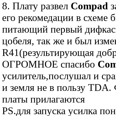
8. Плату развел
Compad
з
его рекомедации в схеме 
питающий первый дифкаск
цобеля, так же и был изм
R41(результирующая добро
ОГРОМНОЕ спасибо
Co
усилитель,послушал и сра
и земля не в пользу TDA.
платы прилагаются
PS.для запуска усилка по