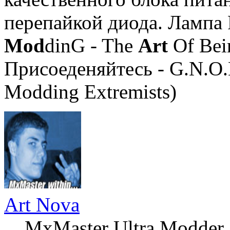
перепайкой диода. Лампа 
Mod
dinG - The
Art
Of Bei
Присоеденяйтесь - G.N.O.
Modding Extremists)
Art Nova
MxMaster Ultra Modder