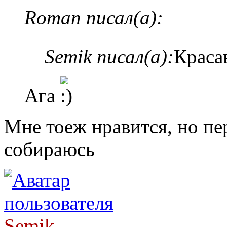
Roman писал(а):
Semik писал(а):
Краса
Ага
Мне тоеж нравится, но пер
собираюсь
Semik