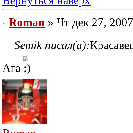
Вернуться наверх
Roman
» Чт дек 27, 200
Semik писал(а):
Красаве
Ага