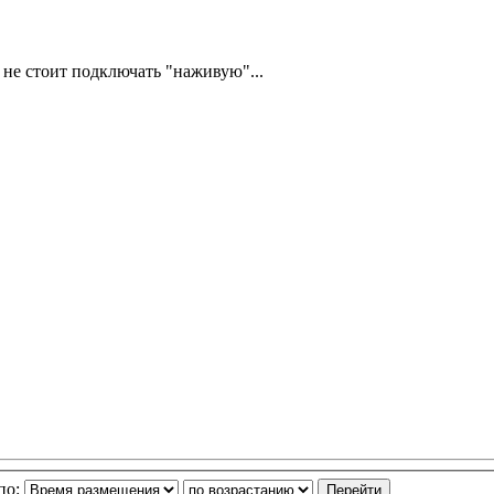
ut не стоит подключать "наживую"...
по: