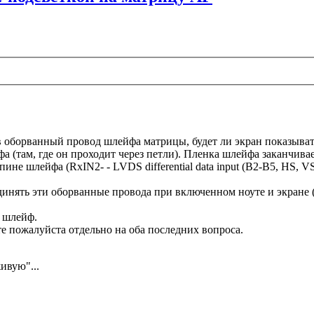
оборванный провод шлейфа матрицы, будет ли экран показывать 
 (там, где он проходит через петли). Пленка шлейфа заканчивае
не шлейфа (RxIN2- - LVDS differential data input (B2-B5, HS, V
динять эти оборванные провода при включенном ноуте и экране 
ь шлейф.
е пожалуйста отдельно на оба последних вопроса.
живую"...