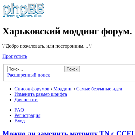
Харьковский моддинг форум.
\"Добро пожаловать, или посторонним.... \"
Пропустить
Расширенный поиск
Список форумов
‹
Моддинг
‹
Самые безумные идеи.
Изменить размер шрифта
Для печати
FAQ
Регистрация
Вход
Можно ли заменить матрицу TN с CCFL