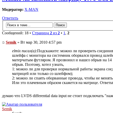
Модератор:
X-MAN
Ответить
Сообщений: 18 •
Страница
2
из
2
•
1
,
2
Semik
» Вт мар 30, 2010 4:57 pm
elmix писал(а):
Подскажите: можно ли проверить соединив 
шлейфа с монитора на системник оборвался провод шлейфа
матерчатым футляром. Я прозвонил и нашел обрыв на 14 пи
обрыв. Поэтому, хотел узнать,
1: можно ли для проверки нормальной работы экрана сое
матрицей или только со шлейфом);
2: можно ли спаять оборванные провода, чтобы не менят
Или это плачевным образом скажется на матрице. Ответьт
думаю что LVDS differential data input не стоит подключать "на
Semik