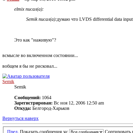
elmix писал(а):
Semik писал(а):
думаю что LVDS differential data inp
Это как "наживую"?
всмысле во включенном состоянии...
вобщем я бы не рисковал...
Semik
Semik
Сообщений:
1064
Зарегистрирован:
Вс ноя 12, 2006 12:50 am
Откуда:
Белгород-Харьков
Вернуться наверх
Пред.
Показать сообщения за:
Сортировать 